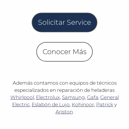
Solicitar Service
Conocer Más
Además contamos con equipos de técnicos
especializados en reparación de heladeras
Whirlpool
,
Electrolux
,
Samsung
,
Gafa
,
General
Electric
,
Eslabón de Lujo
,
Kohinoor
,
Patrick
y
Ariston
.