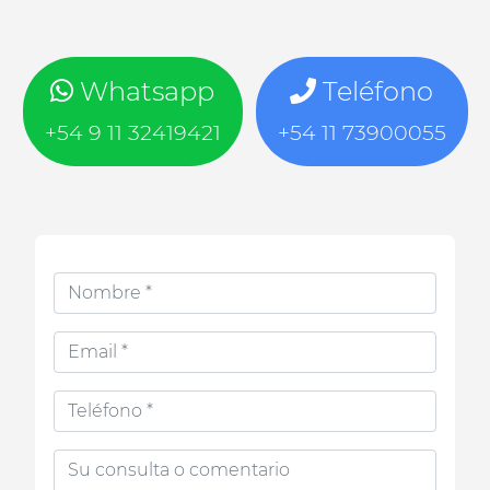
Whatsapp
Teléfono
+54 9 11 32419421
+54 11 73900055