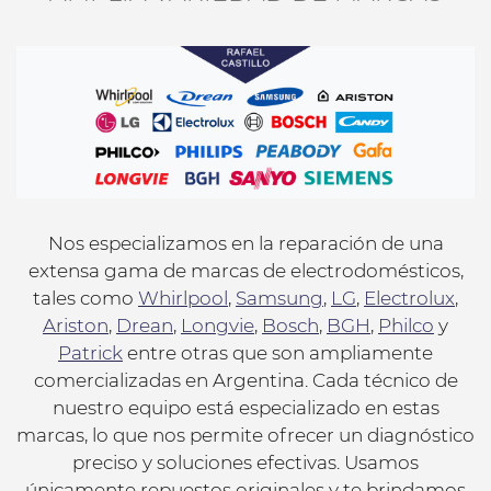
Nos especializamos en la reparación de una
extensa gama de marcas de electrodomésticos,
tales como
Whirlpool
,
Samsung
,
LG
,
Electrolux
,
Ariston
,
Drean
,
Longvie
,
Bosch
,
BGH
,
Philco
y
Patrick
entre otras que son ampliamente
comercializadas en Argentina. Cada técnico de
nuestro equipo está especializado en estas
marcas, lo que nos permite ofrecer un diagnóstico
preciso y soluciones efectivas. Usamos
únicamente repuestos originales y te brindamos