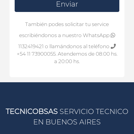
Enviar
También podes solicitar tu service
escribiéndonos a nuestro WhatsApp
1132419421
o llamándonos al teléfono
+54 11 73900055
. Atendemos de 08:00 hs.
a 20:00 hs.
TECNICOBSAS
SERVICIO TECNICO
EN BUENOS AIRES